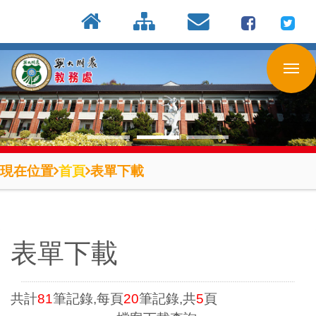
:::
按
:::
:::
Enter
到
主
要
內
容
區
現在位置
首頁
表單下載
表單下載
共計
81
筆記錄,每頁
20
筆記錄,共
5
頁