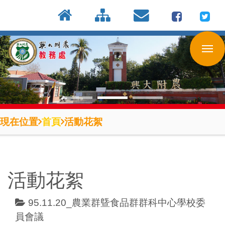
:::
按
:::
:::
Enter
到
主
要
內
容
區
現在位置
首頁
活動花絮
活動花絮
95.11.20_農業群曁食品群群科中心學校委
員會議