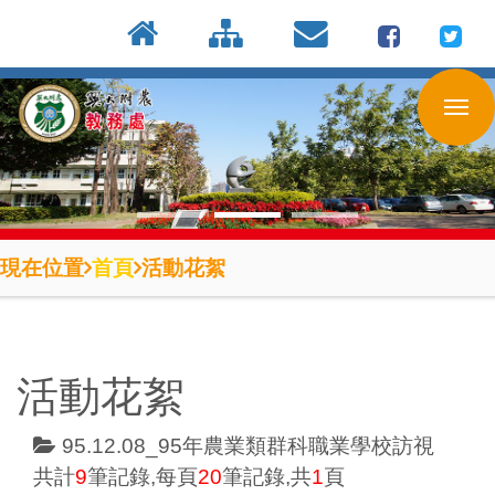
:::
按
:::
:::
Enter
到
主
要
內
容
區
現在位置
首頁
活動花絮
活動花絮
95.12.08_95年農業類群科職業學校訪視
共計
9
筆記錄,每頁
20
筆記錄,共
1
頁