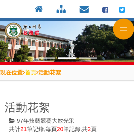
:::
按
:::
:::
Enter
到
主
要
內
容
區
現在位置
首頁
活動花絮
活動花絮
97年技藝競賽大放光采
共計
21
筆記錄,每頁
20
筆記錄,共
2
頁