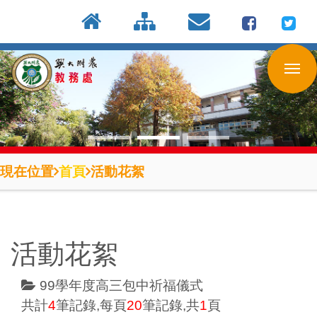
:::
按
:::
:::
Enter
到
主
要
內
容
區
現在位置
首頁
活動花絮
活動花絮
99學年度高三包中祈福儀式
共計
4
筆記錄,每頁
20
筆記錄,共
1
頁