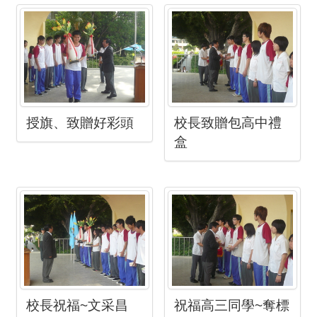
授旗、致贈好彩頭
校長致贈包高中禮
盒
校長祝福~文采昌
祝福高三同學~奪標