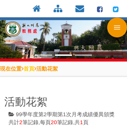
:::
按
:::
:::
Enter
到
主
要
內
容
區
現在位置
首頁
活動花絮
活動花絮
99學年度第2學期第1次月考成績優異頒獎
共計
2
筆記錄,每頁
20
筆記錄,共
1
頁