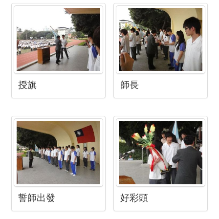
授旗
師長
誓師出發
好彩頭