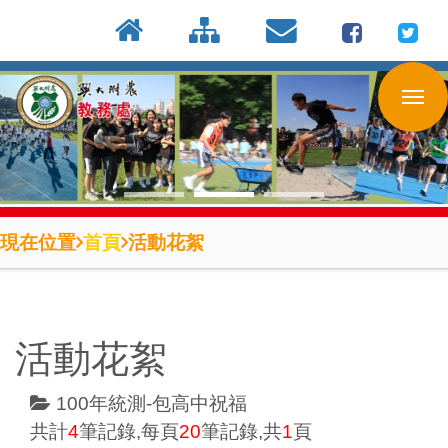
:::
按
:::
:::
Enter
到
主
要
內
容
區
現在位置
首頁
活動花絮
活動花絮
100年統測-包高中祝福
共計
4
筆記錄,每頁
20
筆記錄,共
1
頁