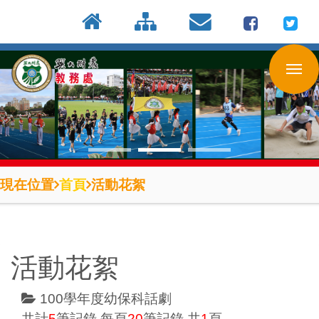
:::
按
:::
:::
Enter
到
主
要
內
容
區
現在位置
首頁
活動花絮
活動花絮
100學年度幼保科話劇
共計
5
筆記錄,每頁
20
筆記錄,共
1
頁