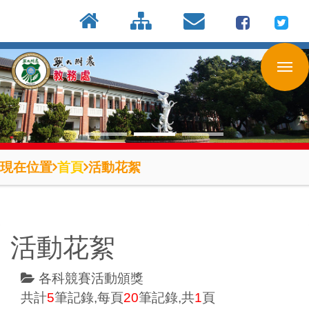
:::
按
:::
:::
Enter
到
主
要
內
容
區
現在位置
首頁
活動花絮
活動花絮
各科競賽活動頒獎
共計
5
筆記錄,每頁
20
筆記錄,共
1
頁