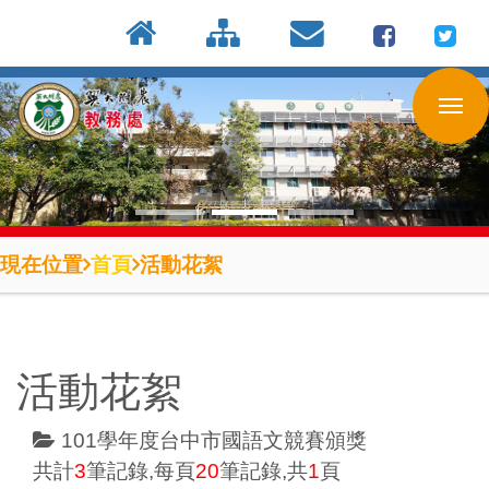
:::
按
:::
:::
Enter
到
主
要
內
容
區
現在位置
首頁
活動花絮
活動花絮
101學年度台中市國語文競賽頒獎
共計
3
筆記錄,每頁
20
筆記錄,共
1
頁