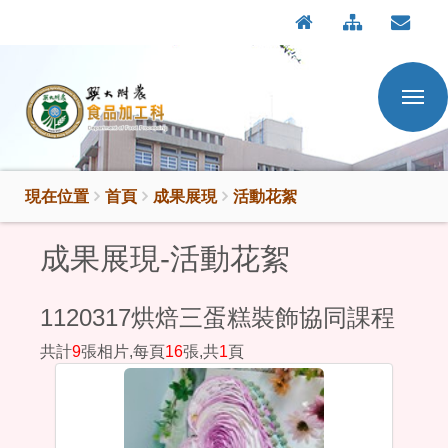
:::
按
:::
Enter
到
主
要
內
容
區
現在位置
首頁
成果展現
活動花絮
成果展現-活動花絮
1120317烘焙三蛋糕裝飾協同課程
共計
9
張相片,每頁
16
張,共
1
頁