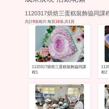
1120317烘焙三蛋糕裝飾協同課
共計
9
張相片,每頁
16
張,共
1
頁
1120317烘焙三蛋糕裝飾協同課
11
程1
程2