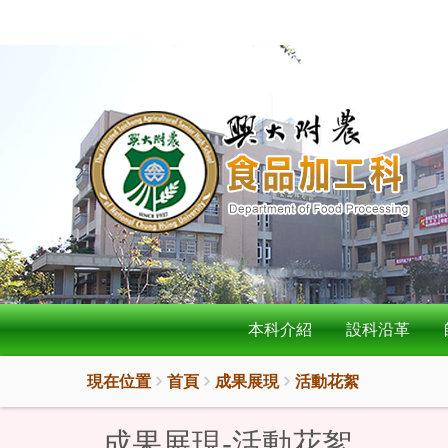
:::
按
:::
Enter
到
主
要
內
容
區
本科介紹
設科沿革
現在位置
首頁
成果展現
活動花絮
成果展現-活動花絮