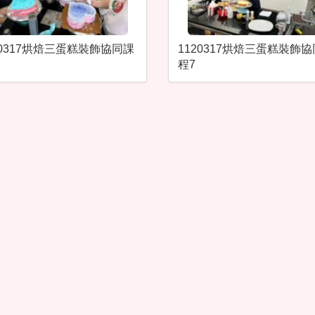
20317烘焙三蛋糕裝飾協同課
1120317烘焙三蛋糕裝飾
程7