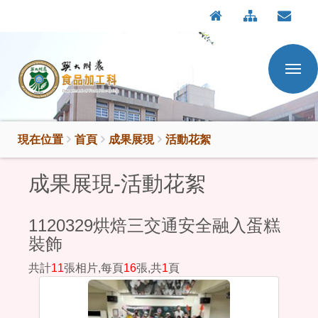
:::
按
:::
Enter
到
主
要
內
容
區
現在位置
首頁
成果展現
活動花絮
成果展現-活動花絮
1120329烘焙三交通安全融入蛋糕
裝飾
共計
11
張相片,每頁
16
張,共
1
頁