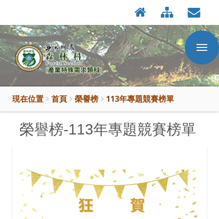
:::
按
:::
Enter
到
主
要
內
容
區
現在位置
首頁
榮譽榜
113年專題競賽榜單
榮譽榜-113年專題競賽榜單