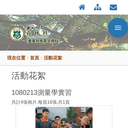
:::
按
:::
Enter
到
主
要
內
容
區
現在位置
首頁
活動花絮
活動花絮
1080213測量學實習
共計
4
張相片,每頁
16
張,共
1
頁