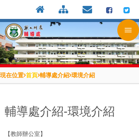
:::
按
:::
:::
Enter
到
主
要
內
容
區
現在位置
首頁
輔導處介紹
環境介紹
輔導處介紹-環境介紹
【教師辦公室】