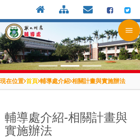
:::
按
:::
:::
Enter
到
主
要
內
容
區
現在位置
首頁
輔導處介紹
相關計畫與實施辦法
輔導處介紹-相關計畫與
實施辦法