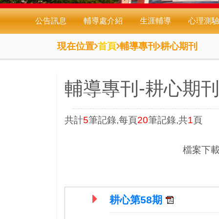
公告訊息
輔導處介紹
生涯輔導
心理測
現在位置
首頁
輔導專刊
耕心期刊
輔導專刊-耕心期
共計
5
筆記錄,每頁
20
筆記錄,共
1
頁
檔案下載
耕心第58期