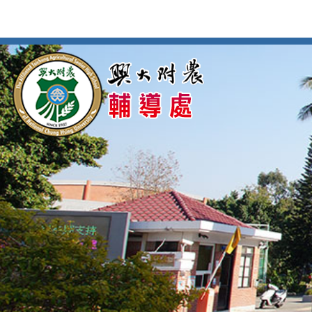
按
:::
:::
Enter
到
主
要
內
容
區