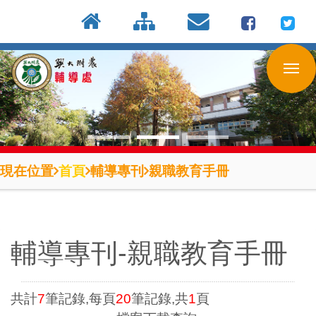
:::
按
:::
:::
Enter
到
主
要
內
容
區
現在位置
首頁
輔導專刊
親職教育手冊
輔導專刊-親職教育手冊
共計
7
筆記錄,每頁
20
筆記錄,共
1
頁