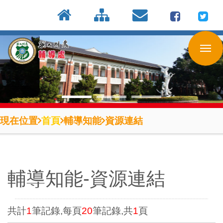
:::
按
:::
:::
Enter
到
主
要
內
容
區
現在位置
首頁
輔導知能
資源連結
輔導知能-資源連結
共計
1
筆記錄,每頁
20
筆記錄,共
1
頁