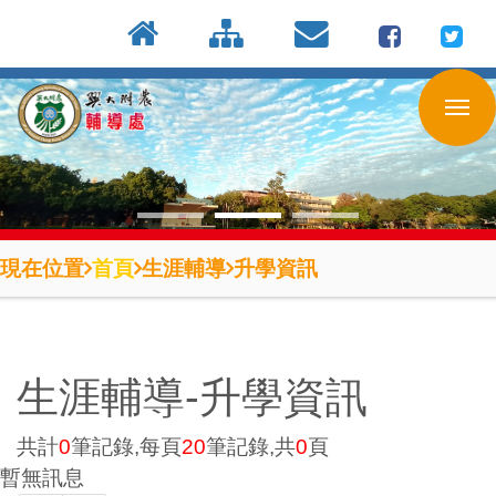
:::
按
:::
:::
Enter
到
主
要
內
容
區
現在位置
首頁
生涯輔導
升學資訊
生涯輔導-升學資訊
共計
0
筆記錄,每頁
20
筆記錄,共
0
頁
暫無訊息