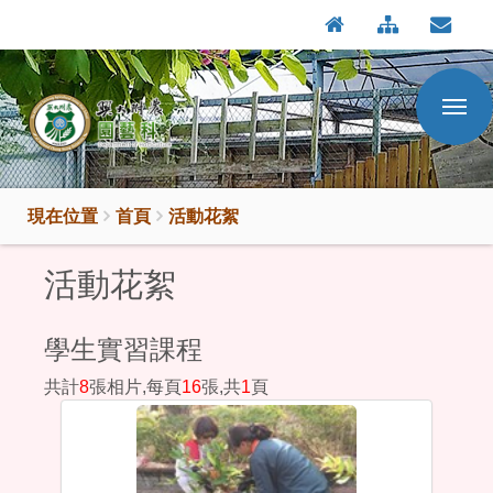
:::
按
:::
Enter
到
主
要
內
容
區
現在位置
首頁
活動花絮
活動花絮
學生實習課程
共計
8
張相片,每頁
16
張,共
1
頁