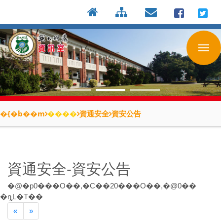
:::
按
:::
:::
Enter
到
主
要
內
容
區
�{�b��m
����
資通安全
資安公告
資通安全-資安公告
�@�p
0
���O��,�C��
20
���O��,�@
0
��
�ȵL�T��
Previous
Next
«
»