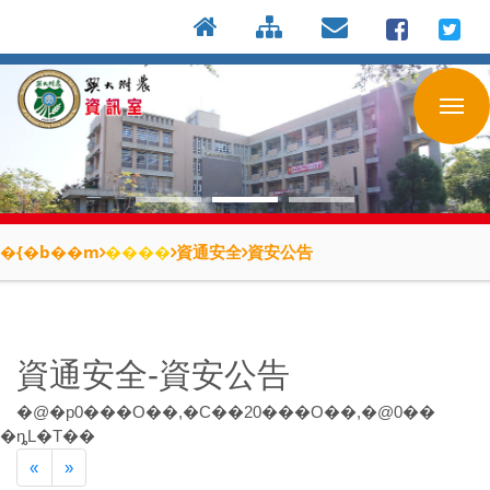
:::
按
:::
:::
Enter
到
主
要
內
容
區
�{�b��m
����
資通安全
資安公告
資通安全-資安公告
�@�p
0
���O��,�C��
20
���O��,�@
0
��
�ȵL�T��
Previous
Next
«
»