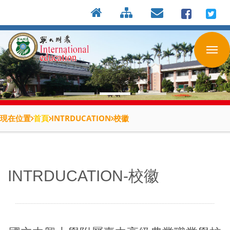
:::
按
:::
:::
Enter
到
主
要
內
容
區
現在位置
首頁
INTRDUCATION
校徽
INTRDUCATION-校徽