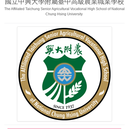
國立中興大學附屬臺中高級農業職業學校
The Affiliated Taichung Senior Agricultural Vocational High School of National
Chung Hsing University