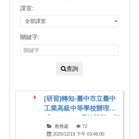
課室:
關鍵字:
查詢
[研習]轉知-臺中市立臺中
工業高級中等學校辦理
「Canva AI 魔法賦能：打
教務處
72
造高效率的未來教室」研
2025/12/19 下午 03:46:00
習