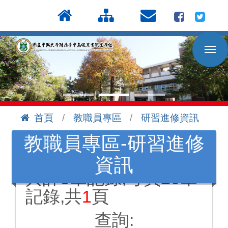
按
:::
Enter
到
主
要
內
容
區
首頁
教職員專區
研習進修資訊
:::
教職員專區-研習進修
資訊
共計
3
筆記錄,每頁
20
筆
記錄,共
1
頁
查詢: