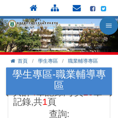
按
:::
Enter
到
主
要
內
容
區
首頁
學生專區
職業輔導專區
:::
學生專區-職業輔導專
區
共計
4
筆記錄,每頁
20
筆
記錄,共
1
頁
查詢: