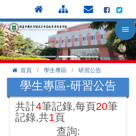
按
:::
Enter
到
主
要
內
容
區
首頁
學生專區
研習公告
:::
學生專區-研習公告
共計
4
筆記錄,每頁
20
筆
記錄,共
1
頁
查詢: