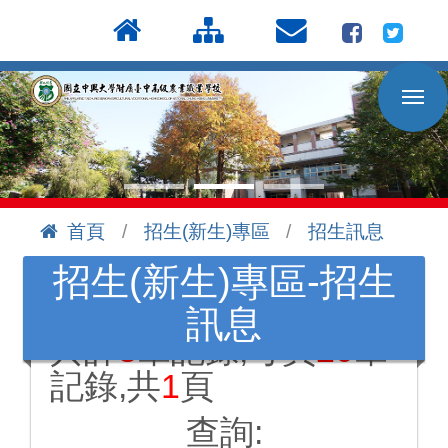
按
:::
Enter
到
主
要
內
容
區
首頁
招生(新生)專區
招生訊息
:::
招生(新生)專區-招生
訊息
共計
3
筆記錄,每頁
20
筆
記錄,共
1
頁
查詢: