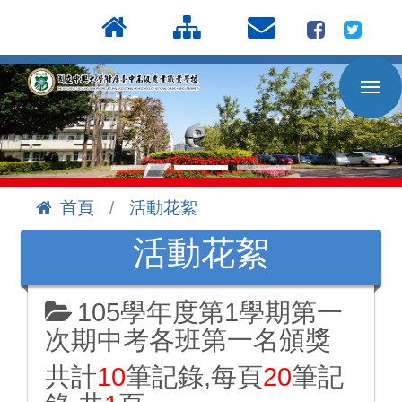
按
:::
Enter
到
主
要
內
容
區
首頁
活動花絮
:::
活動花絮
105學年度第1學期第一
次期中考各班第一名頒獎
共計
10
筆記錄,每頁
20
筆記