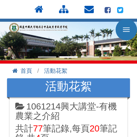
按
:::
Enter
到
主
要
內
容
區
首頁
活動花絮
:::
活動花絮
1061214興大講堂-有機
農業之介紹
共計
77
筆記錄,每頁
20
筆記