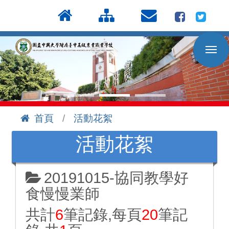
按
:::
Enter
到
主
要
內
容
區
首頁
活動花絮
:::
活動花絮
20191015-協同教學好
食慢慢業師
共計
6
筆記錄,每頁
20
筆記