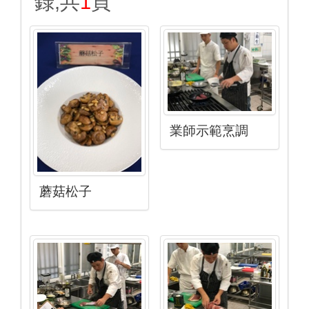
錄,共
1
頁
業師示範烹調
蘑菇松子