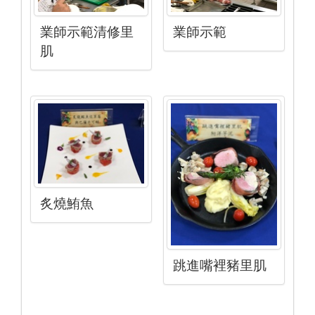
業師示範清修里
業師示範
肌
炙燒鮪魚
跳進嘴裡豬里肌