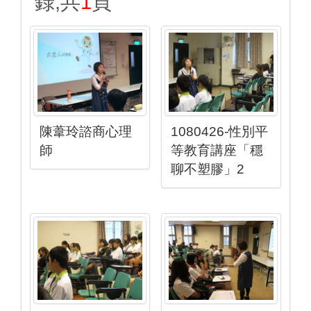
錄,共
1
頁
陳葦玲諮商心理
1080426-性別平
師
等教育講座「穩
聊不塑膠」2