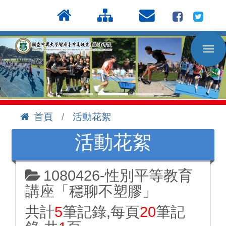
按
:::
Enter
到
主
要
內
容
區
首頁
活動花絮
:::
活動花絮
1080426-性別平等教育
講座「穩聊不塑膠」
共計
5
筆記錄,每頁
20
筆記