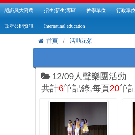
認識興大附農
招生(新生)專區
教學單位
行政單
政府公開資訊
Internatinal education
首頁
活動花絮
:::
12/09人聲樂團活動
共計
6
筆記錄,每頁
20
筆記