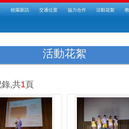
位
校園新訊
交通位置
協力合作
活動花絮
活動花絮
錄,共
1
頁