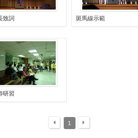
長致詞
斑馬線示範
師研習
上一頁
下一頁
1