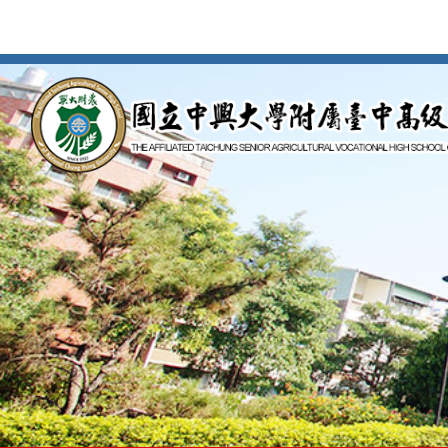
按
Enter
到
主
要
內
容
區