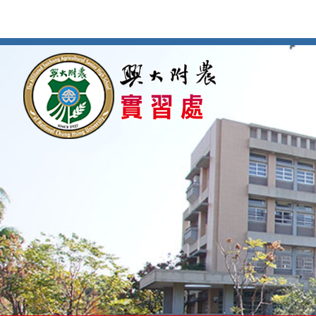
按
:::
:::
Enter
到
主
要
內
容
區