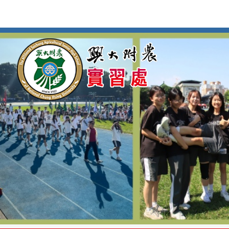
按
:::
:::
Enter
到
主
要
內
容
區