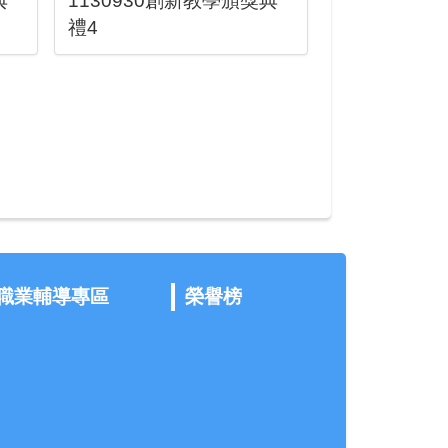
典
1130930創新教學頒獎典
禮4
職業輔導專區
榮譽榜