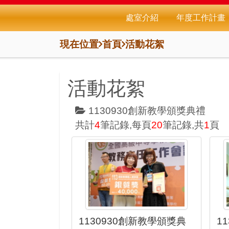
處室介紹
年度工作計畫
現在位置
首頁
活動花絮
活動花絮
1130930創新教學頒獎典禮
共計
4
筆記錄,每頁
20
筆記錄,共
1
頁
1130930創新教學頒獎典
1