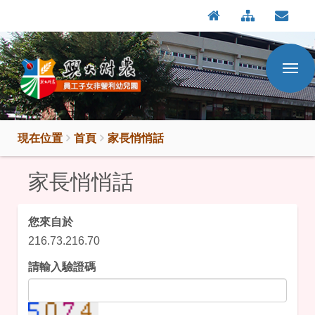
:::
按
:::
Enter
到
主
要
內
容
區
現在位置
首頁
家長悄悄話
家長悄悄話
您來自於
216.73.216.70
請輸入驗證碼