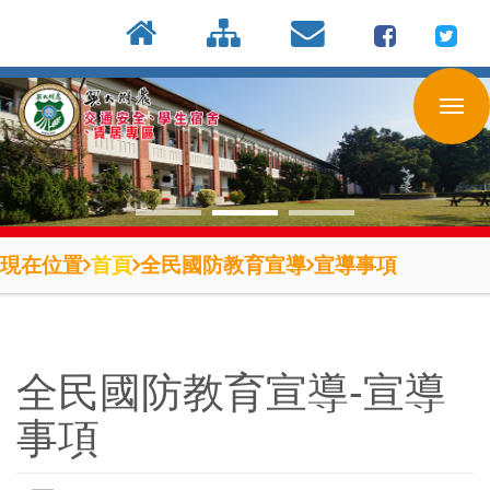
:::
按
:::
:::
Enter
到
主
要
內
容
區
現在位置
首頁
全民國防教育宣導
宣導事項
全民國防教育宣導-宣導
事項