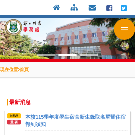
:::
按
:::
:::
Enter
到
主
要
內
容
區
現在位置
首頁
最新消息
NEW
本校115學年度學生宿舍新生錄取名單暨住宿
重 要
報到須知