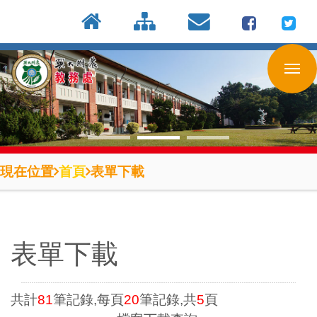
:::
按
:::
:::
Enter
到
主
要
內
容
區
現在位置
首頁
表單下載
表單下載
共計
81
筆記錄,每頁
20
筆記錄,共
5
頁