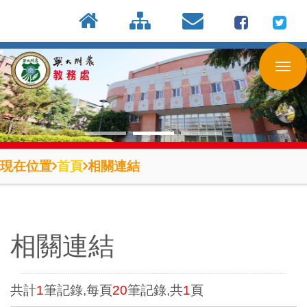
:::
按
:::
:::
Enter
到
主
要
內
容
區
現在位置
首頁
相關連結
相關連結
共計
1
筆記錄,每頁
20
筆記錄,共
1
頁