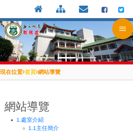
:::
按
:::
:::
Enter
到
主
要
內
容
區
現在位置
首頁
網站導覽
網站導覽
1.處室介紹
1.1主任簡介