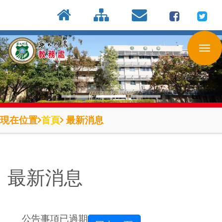
:::
按
:::
:::
Enter
到
主
要
內
容
區
現在位置
首頁
最新消息
最新消息
公告事項已過期