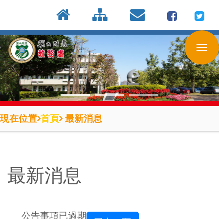
:::
按
:::
:::
Enter
到
主
要
內
容
區
現在位置
首頁
最新消息
最新消息
公告事項已過期