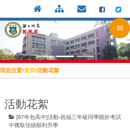
:::
按
:::
:::
Enter
到
主
要
內
容
區
現在位置
首頁
活動花絮
活動花絮
[97年包高中]活動-祝福三年級同學能於考試
中獲取佳績順利升學