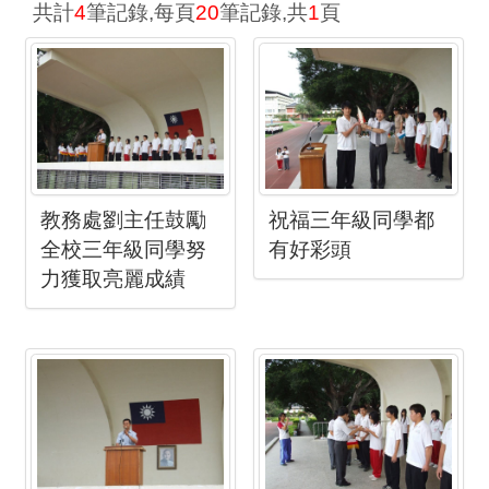
共計
4
筆記錄,每頁
20
筆記錄,共
1
頁
教務處劉主任鼓勵
祝福三年級同學都
全校三年級同學努
有好彩頭
力獲取亮麗成績