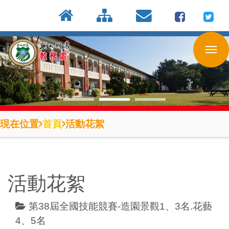
:::
按
:::
:::
Enter
到
主
要
內
容
區
現在位置
首頁
活動花絮
活動花絮
第38屆全國技能競賽-造園景觀1、3名.花藝
4、5名