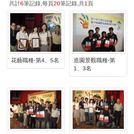
共計
6
筆記錄,每頁
20
筆記錄,共
1
頁
花藝職種-第4、5名
造園景觀職種-第
1、3名