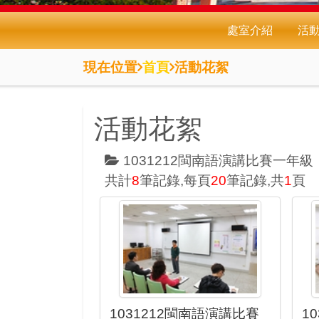
處室介紹
活
現在位置
首頁
活動花絮
活動花絮
1031212閩南語演講比賽一年級
共計
8
筆記錄,每頁
20
筆記錄,共
1
頁
1031212閩南語演講比賽
1