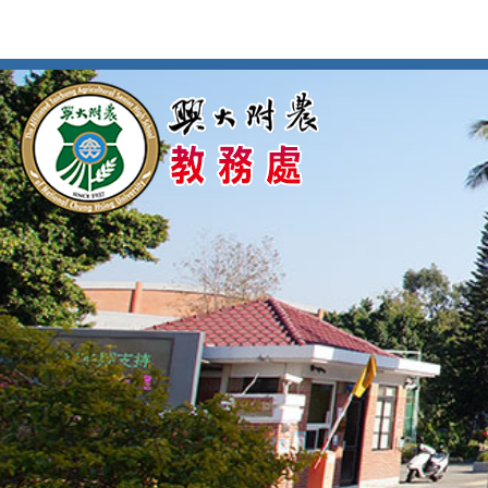
按
:::
:::
Enter
到
主
要
內
容
區