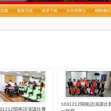
動花絮
最新消息
表單下載
法令與辦法
相關連結
1031212閩南語演講比
031212閩南語演講比賽
一年級