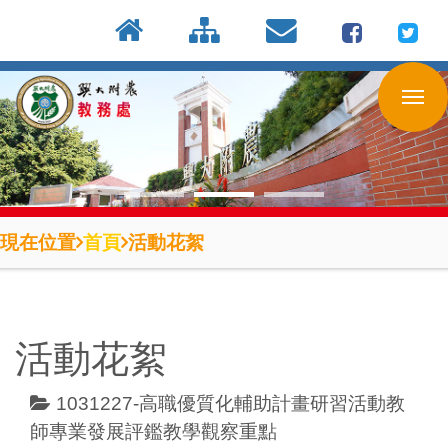
:::
按
:::
:::
Enter
到
主
要
內
容
區
現在位置
首頁
活動花絮
活動花絮
1031227-高職優質化輔助計畫研習活動教
師專業發展評鑑教學觀察重點