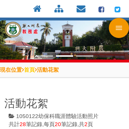
:::
按
:::
:::
Enter
到
主
要
內
容
區
現在位置
首頁
活動花絮
活動花絮
1050122幼保科職涯體驗活動照片
共計
28
筆記錄,每頁
20
筆記錄,共
2
頁