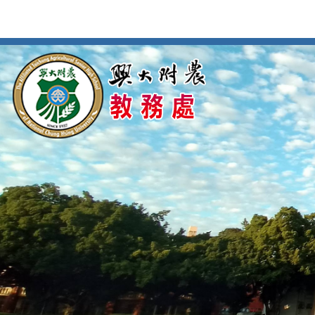
按
:::
:::
Enter
到
主
要
內
容
區