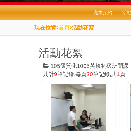
處室介紹
活
現在位置
首頁
活動花絮
活動花絮
105優質化1005英檢初級班開課
共計
9
筆記錄,每頁
20
筆記錄,共
1
頁